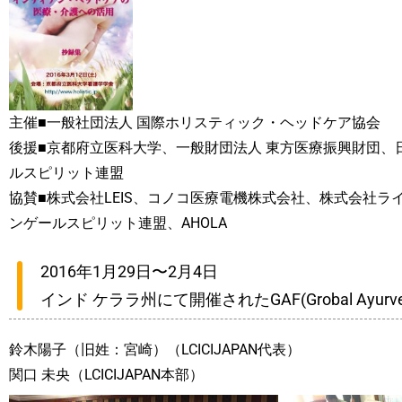
主催■一般社団法人 国際ホリスティック・ヘッドケア協会
後援■京都府立医科大学、一般財団法人 東方医療振興財団、
ルスピリット連盟
協賛■株式会社LEIS、コノコ医療電機株式会社、株式会社ラ
ンゲールスピリット連盟、AHOLA
2016年1月29日〜2月4日
インド ケララ州にて開催されたGAF(Grobal Ayurved
鈴木陽子（旧姓：宮崎）（LCICIJAPAN代表）
関口 未央（LCICIJAPAN本部）